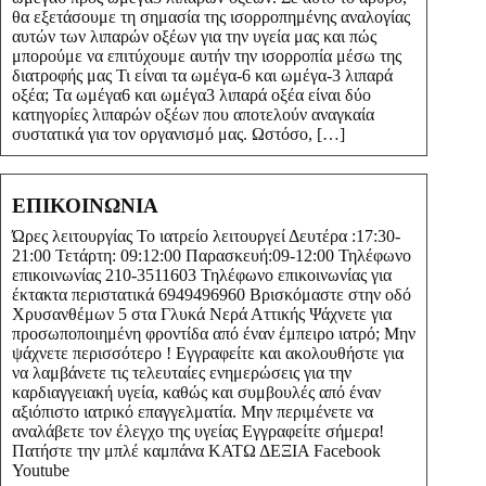
θα εξετάσουμε τη σημασία της ισορροπημένης αναλογίας
αυτών των λιπαρών οξέων για την υγεία μας και πώς
μπορούμε να επιτύχουμε αυτήν την ισορροπία μέσω της
διατροφής μας Τι είναι τα ωμέγα-6 και ωμέγα-3 λιπαρά
οξέα; Τα ωμέγα6 και ωμέγα3 λιπαρά οξέα είναι δύο
κατηγορίες λιπαρών οξέων που αποτελούν αναγκαία
συστατικά για τον οργανισμό μας. Ωστόσο, […]
ΕΠΙΚΟΙΝΩΝΙΑ
Ώρες λειτουργίας Το ιατρείο λειτουργεί Δευτέρα :17:30-
21:00 Τετάρτη: 09:12:00 Παρασκευή:09-12:00 Τηλέφωνο
επικοινωνίας 210-3511603 Τηλέφωνο επικοινωνίας για
έκτακτα περιστατικά 6949496960 Βρισκόμαστε στην οδό
Χρυσανθέμων 5 στα Γλυκά Νερά Αττικής Ψάχνετε για
προσωποποιημένη φροντίδα από έναν έμπειρο ιατρό; Μην
ψάχνετε περισσότερο ! Εγγραφείτε και ακολουθήστε για
να λαμβάνετε τις τελευταίες ενημερώσεις για την
καρδιαγγειακή υγεία, καθώς και συμβουλές από έναν
αξιόπιστο ιατρικό επαγγελματία. Μην περιμένετε να
αναλάβετε τον έλεγχο της υγείας Εγγραφείτε σήμερα!
Πατήστε την μπλέ καμπάνα ΚΑΤΩ ΔΕΞΙΑ Facebook
Youtube