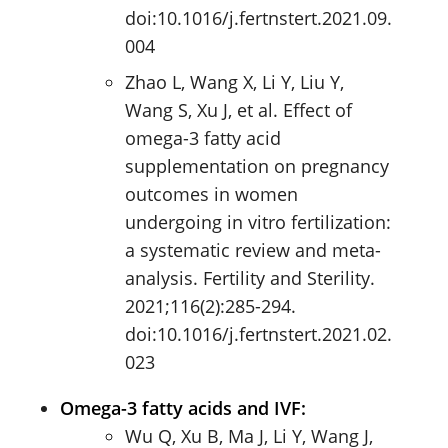
doi:10.1016/j.fertnstert.2021.09.
004
Zhao L, Wang X, Li Y, Liu Y,
Wang S, Xu J, et al. Effect of
omega-3 fatty acid
supplementation on pregnancy
outcomes in women
undergoing in vitro fertilization:
a systematic review and meta-
analysis. Fertility and Sterility.
2021;116(2):285-294.
doi:10.1016/j.fertnstert.2021.02.
023
Omega-3 fatty acids and IVF:
Wu Q, Xu B, Ma J, Li Y, Wang J,