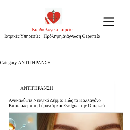
Skip
to
content
Καρδιολογικό Ιατρείο
Ιατρικές Υπηρεσίες | Πρόληψη Διάγνωση Θεραπεία
Category
ΑΝΤΙΓΗΡΑΝΣΗ
ΑΝΤΙΓΗΡΑΝΣΗ
Ανακαλύψτε Νεανικό Δέρμα: Πώς το Κολλαγόνο
Καταπολεμά τη Γήρανση και Ενισχύει την Ομορφιά