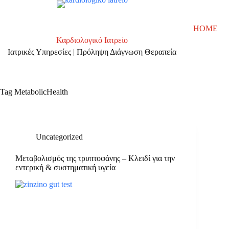
Skip
to
content
HOME
Καρδιολογικό Ιατρείο
Ιατρικές Υπηρεσίες | Πρόληψη Διάγνωση Θεραπεία
Tag
MetabolicHealth
Uncategorized
Μεταβολισμός της τρυπτοφάνης – Κλειδί για την
εντερική & συστηματική υγεία