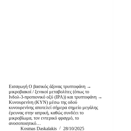
Εισαγωγή Ο βασικός άξονας τρυπτοφάνη →
μικροβιακοί / ξενικοί μεταβολίτες (όπως το
Ινδολ‑3‑προπιονικό οξύ (IPA)) και τρυπτοφάνη →
Κυνουρενίνη (KYN) μέσω της οδού
κυνουρενίνης αποτελεί σήμερα σημείο μεγάλης
έρευνας στην ιατρική, καθώς συνδέει το
μικροβίωμα, τον εντερικό φραγμό, το
ανοσοποιητικό…
Kosmas Daskalakis
28/10/2025