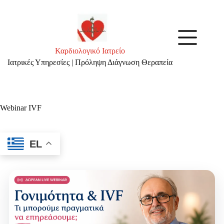
Skip
to
content
Καρδιολογικό Ιατρείο
Ιατρικές Υπηρεσίες | Πρόληψη Διάγνωση Θεραπεία
Webinar IVF
EL