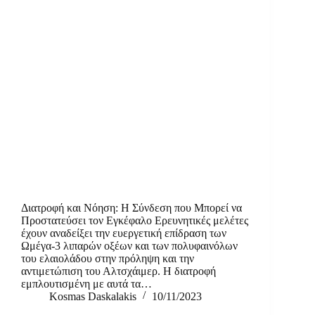
Διατροφή και Νόηση: Η Σύνδεση που Μπορεί να
Προστατεύσει τον Εγκέφαλο Ερευνητικές μελέτες
έχουν αναδείξει την ευεργετική επίδραση των
Ωμέγα-3 λιπαρών οξέων και των πολυφαινόλων
του ελαιολάδου στην πρόληψη και την
αντιμετώπιση του Αλτσχάιμερ. Η διατροφή
εμπλουτισμένη με αυτά τα…
Kosmas Daskalakis
10/11/2023