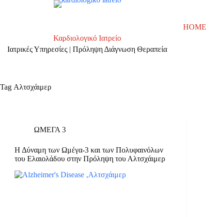
Skip
to
content
HOME
Καρδιολογικό Ιατρείο
Ιατρικές Υπηρεσίες | Πρόληψη Διάγνωση Θεραπεία
Tag
Αλτσχάιμερ
ΩΜΕΓΑ 3
Η Δύναμη των Ωμέγα-3 και των Πολυφαινόλων
του Ελαιολάδου στην Πρόληψη του Αλτσχάιμερ