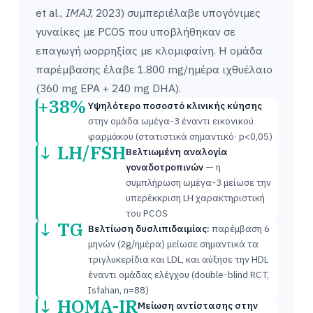
et al.,
IMAJ
, 2023) συμπεριέλαβε υπογόνιμες
γυναίκες με PCOS που υποβλήθηκαν σε
επαγωγή ωορρηξίας με κλομιφαίνη. Η ομάδα
παρέμβασης έλαβε 1.800 mg/ημέρα ιχθυέλαιο
(360 mg EPA + 240 mg DHA).
+38%
Υψηλότερο ποσοστό κλινικής κύησης
στην ομάδα ωμέγα-3 έναντι εικονικού
φαρμάκου (στατιστικά σημαντικό· p<0,05)
↓ LH/FSH
Βελτιωμένη αναλογία
γοναδοτροπινών
— η
συμπλήρωση ωμέγα-3 μείωσε την
υπερέκκριση LH χαρακτηριστική
του PCOS
↓ TG
Βελτίωση δυσλιπιδαιμίας:
παρέμβαση 6
μηνών (2g/ημέρα) μείωσε σημαντικά τα
τριγλυκερίδια και LDL, και αύξησε την HDL
έναντι ομάδας ελέγχου (double-blind RCT,
Isfahan, n=88)
↓ HOMA-IR
Μείωση αντίστασης στην