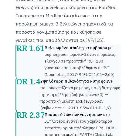
Heliyon
) που συνέθεσε δεδομένα από PubMed,
Cochrane και Medline διαπίστωσε ότι η
πρόσληψη ωμέγα-3 βελτιώνει σημαντικά τα
ποσοστά γονιμοποίησης και κύησης σε
γυναίκες που υποβάλλονται σε IVF/ICSI.
RR 1.61
Βελτιωμένη ποιότητα εμβρύου
με
συμπλήρωση ωμέγα-3 έναντι ομάδας
ελέγχου σε προοπτική RCT 100
γυναικών που υποβλήθηκαν σε IVF
(Nouri et al., 2017· 95% CI 1,01–2,60)
OR 1.4
Υψηλότερη πιθανότητα κύησης IVF
που συσχετίζεται με μεσογειακή διατροφή
πριν τη σύλληψη (υψηλό ωμέγα-3) —
προοπτική μελέτη 161 ζευγαριών
(Vujkovic et al., 2010· 95% CI 1,1–1,9)
RR 2.37
Ποσοστό ζώντων γεννήσεων
στο
υψηλότερο έναντι του χαμηλότερου
τεταρτημορίου πρόσληψης EPA+DHA —
προοπτική μελέτη EARTH (Chiu et al.,