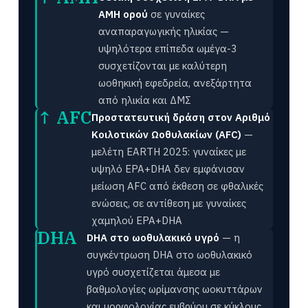
AMH ορού
σε γυναίκες
αναπαραγωγικής ηλικίας —
υψηλότερα επίπεδα ωμέγα-3
συσχετίζονται με καλύτερη
ωοθηκική εφεδρεία, ανεξάρτητα
από ηλικία και ΔΜΣ
↑ AFC
Προστατευτική δράση στον Αριθμό
Κοιλοτικών Ωοθυλακίων (AFC)
—
μελέτη EARTH 2025: γυναίκες με
υψηλό EPA+DHA δεν εμφάνισαν
μείωση AFC από έκθεση σε φθαλικές
ενώσεις, σε αντίθεση με γυναίκες
χαμηλού EPA+DHA
DHA
DHA στο ωοθυλακικό υγρό
— η
συγκέντρωση DHA στο ωοθυλακικό
υγρό συσχετίζεται άμεσα με
βαθμολογίες ωρίμανσης ωοκυττάρων
και μορφολογίας εμβρύου σε κύκλους