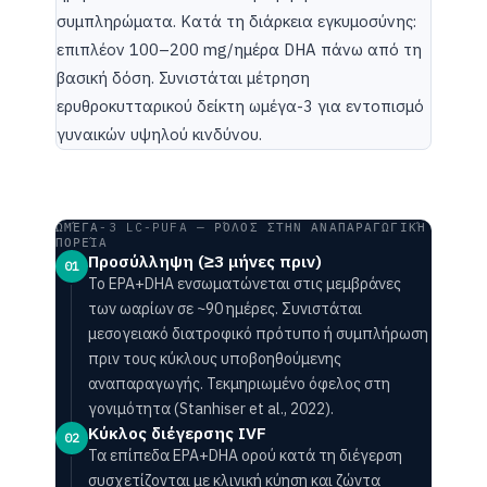
συμπληρώματα. Κατά τη διάρκεια εγκυμοσύνης:
επιπλέον 100–200 mg/ημέρα DHA πάνω από τη
βασική δόση. Συνιστάται μέτρηση
ερυθροκυτταρικού δείκτη ωμέγα-3 για εντοπισμό
γυναικών υψηλού κινδύνου.
ΩΜΈΓΑ-3 LC-PUFA — ΡΌΛΟΣ ΣΤΗΝ ΑΝΑΠΑΡΑΓΩΓΙΚΉ
ΠΟΡΕΊΑ
Προσύλληψη (≥3 μήνες πριν)
01
Το EPA+DHA ενσωματώνεται στις μεμβράνες
των ωαρίων σε ~90 ημέρες. Συνιστάται
μεσογειακό διατροφικό πρότυπο ή συμπλήρωση
πριν τους κύκλους υποβοηθούμενης
αναπαραγωγής. Τεκμηριωμένο όφελος στη
γονιμότητα (Stanhiser et al., 2022).
Κύκλος διέγερσης IVF
02
Τα επίπεδα EPA+DHA ορού κατά τη διέγερση
συσχετίζονται με κλινική κύηση και ζώντα