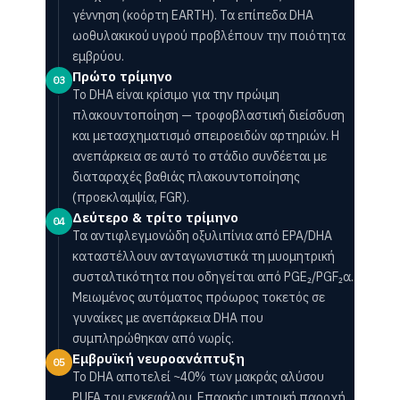
γέννηση (κοόρτη EARTH). Τα επίπεδα DHA
ωοθυλακικού υγρού προβλέπουν την ποιότητα
εμβρύου.
Πρώτο τρίμηνο
03
Το DHA είναι κρίσιμο για την πρώιμη
πλακουντοποίηση — τροφοβλαστική διείσδυση
και μετασχηματισμό σπειροειδών αρτηριών. Η
ανεπάρκεια σε αυτό το στάδιο συνδέεται με
διαταραχές βαθιάς πλακουντοποίησης
(προεκλαμψία, FGR).
Δεύτερο & τρίτο τρίμηνο
04
Τα αντιφλεγμονώδη οξυλιπίνια από EPA/DHA
καταστέλλουν ανταγωνιστικά τη μυομητρική
συσταλτικότητα που οδηγείται από PGE₂/PGF₂α.
Μειωμένος αυτόματος πρόωρος τοκετός σε
γυναίκες με ανεπάρκεια DHA που
συμπληρώθηκαν από νωρίς.
Εμβρυϊκή νευροανάπτυξη
05
Το DHA αποτελεί ~40% των μακράς αλύσου
PUFA του εγκεφάλου. Επαρκής μητρική παροχή