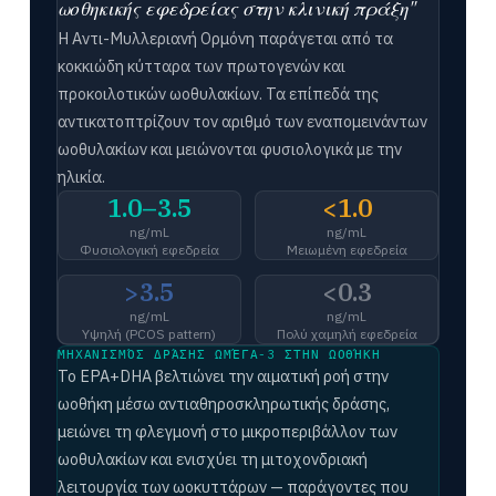
ωοθηκικής εφεδρείας στην κλινική πράξη"
Η Αντι-Μυλλεριανή Ορμόνη παράγεται από τα
κοκκιώδη κύτταρα των πρωτογενών και
προκοιλοτικών ωοθυλακίων. Τα επίπεδά της
αντικατοπτρίζουν τον αριθμό των εναπομεινάντων
ωοθυλακίων και μειώνονται φυσιολογικά με την
ηλικία.
1.0–3.5
<1.0
ng/mL
ng/mL
Φυσιολογική εφεδρεία
Μειωμένη εφεδρεία
>3.5
<0.3
ng/mL
ng/mL
Υψηλή (PCOS pattern)
Πολύ χαμηλή εφεδρεία
ΜΗΧΑΝΙΣΜΌΣ ΔΡΆΣΗΣ ΩΜΈΓΑ-3 ΣΤΗΝ ΩΟΘΉΚΗ
Το EPA+DHA βελτιώνει την αιματική ροή στην
ωοθήκη μέσω αντιαθηροσκληρωτικής δράσης,
μειώνει τη φλεγμονή στο μικροπεριβάλλον των
ωοθυλακίων και ενισχύει τη μιτοχονδριακή
λειτουργία των ωοκυττάρων — παράγοντες που