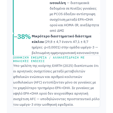
ινσουλίνη
— διατομεακά
δεδομένα σε Κινέζες γυναίκες
με PCOS έδειξαν αντίστροφη
συσχέτιση μεταξύ EPA+DHA
ορού και HOMA-IR, ανεξάρτητα
από ΔΜΣ
−38%
Μικρότερο διαστηματικό διάστημα
κύκλου
(29,8 ± 4,7 έναντι 47,1 ± 8,7
ημέρες· p<0,0001) στην ομάδα ωμέγα-3 —
βελτιωμένη εμμηνορρυσιακή κανονικότητα
ΩΟΘΗΚΙΚΉ ΕΦΕΔΡΕΊΑ / ΑΛΛΗΛΕΠΊΔΡΑΣΗ ΜΕ
ΦΘΑΛΙΚΈΣ ΕΝΏΣΕΙΣ
Υπο-μελέτη της κοόρτης EARTH (2025) διαπίστωσε ότι
οι αρνητικές συσχετίσεις μεταξύ μεταβολιτών
φθαλικών ενώσεων και αριθμού κοιλοτικών
ωοθυλακίων (AFC) εντοπίζονταν μόνο σε γυναίκες με
το χαμηλότερο τριτημόριο EPA+DHA. Σε γυναίκες με
υψηλό EPA+DHA ορού δεν ανιχνεύθηκε αρνητική
συσχέτιση AFC — υποδηλώνοντας προστατευτικό ρόλο
του ωμέγα-3 στην ωοθηκική εφεδρεία.