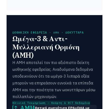
ΩΟΘΗΚΙΚΉ ΕΦΕΔΡΕΊΑ · AMH · ΩΟΚΎΤΤΑΡΑ
Ωμέγα-3 & Αντι-
Μυλλεριανή Ορμόνη
(AMH)
Η AMH αποτελεί τον πιο αξιόπιστο δείκτη
ωοθηκικής εφεδρείας. Αναδυόμενα δεδομένα
υποδεικνύουν ότι τα ωμέγα-3 λιπαρά οξέα
μπορούν να επηρεάσουν ευνοϊκά τα επίπεδα
AMH και την ποιότητα των ωοκυττάρων μέσω
πολλαπλών μηχανισμών.
Κλινική Τεκμηρίωση — Κοόρτη & RCT δεδομένα
↑ AMH
Θετική συσχέτιση EPA+DHA με