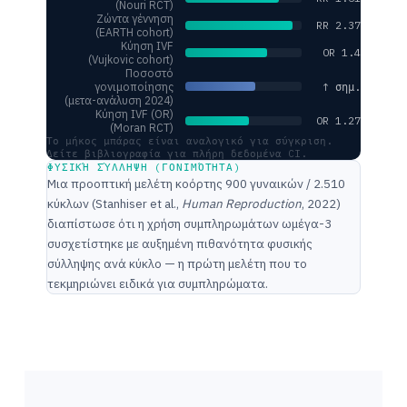
(Nouri RCT)
Ζώντα γέννηση
RR 2.37
(EARTH cohort)
Κύηση IVF
OR 1.4
(Vujkovic cohort)
Ποσοστό
γονιμοποίησης
↑ σημ.
(μετα-ανάλυση 2024)
Κύηση IVF (OR)
OR 1.27
(Moran RCT)
Το μήκος μπάρας είναι αναλογικό για σύγκριση.
Δείτε βιβλιογραφία για πλήρη δεδομένα CI.
ΦΥΣΙΚΉ ΣΎΛΛΗΨΗ (ΓΟΝΙΜΌΤΗΤΑ)
Μια προοπτική μελέτη κοόρτης 900 γυναικών / 2.510
κύκλων (Stanhiser et al.,
Human Reproduction
, 2022)
διαπίστωσε ότι η χρήση συμπληρωμάτων ωμέγα-3
συσχετίστηκε με αυξημένη πιθανότητα φυσικής
σύλληψης ανά κύκλο — η πρώτη μελέτη που το
τεκμηριώνει ειδικά για συμπληρώματα.