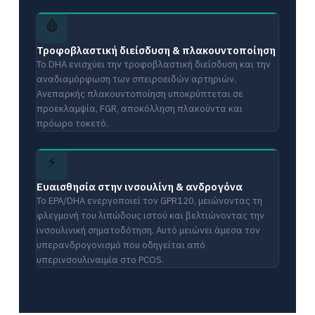
🩸
Τροφοβλαστική διείσδυση & πλακουντοποίηση
Το DHA ενισχύει την τροφοβλαστική διείσδυση και την
αναδιαμόρφωση των σπειροειδών αρτηριών.
Ανεπαρκής πλακουντοποίηση υποκρύπτεται σε
προεκλαμψία, FGR, αποκόλληση πλακούντα και
πρόωρο τοκετό.
⚡
Ευαισθησία στην ινσουλίνη & ανδρογόνα
Το EPA/DHA ενεργοποιεί τον GPR120, μειώνοντας τη
φλεγμονή του λιπώδους ιστού και βελτιώνοντας την
ινσουλινική σηματοδότηση. Αυτό μειώνει άμεσα τον
υπερανδρογονισμό που οδηγείται από
υπερινσουλιναιμία στο PCOS.