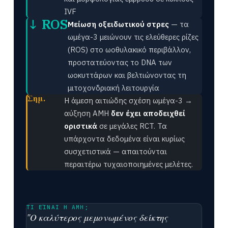
IVF
↓ ROS
Μείωση οξειδωτικού στρες
— τα
ωμέγα-3 μειώνουν τις ελεύθερες ρίζες
(ROS) στο ωοθυλακικό περιβάλλον,
προστατεύοντας το DNA των
ωοκυττάρων και βελτιώνοντας τη
μιτοχονδριακή λειτουργία
Σημ.
Η άμεση αιτιώδης σχέση ωμέγα-3 →
αύξηση AMH
δεν έχει αποδειχθεί
οριστικά
σε μεγάλες RCT. Τα
υπάρχοντα δεδομένα είναι κυρίως
συσχετιστικά — απαιτούνται
περαιτέρω τυχαιοποιημένες μελέτες.
ΤΙ ΕΊΝΑΙ Η AMH;
"Ο καλύτερος μεμονωμένος δείκτης