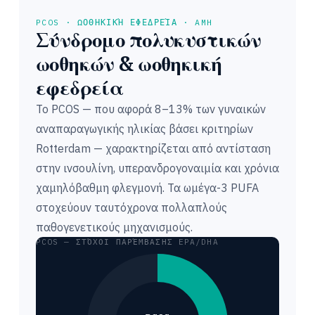
PCOS · ΩΟΘΗΚΙΚΉ ΕΦΕΔΡΕΊΑ · AMH
Σύνδρομο πολυκυστικών
ωοθηκών & ωοθηκική
εφεδρεία
Το PCOS — που αφορά 8–13% των γυναικών
αναπαραγωγικής ηλικίας βάσει κριτηρίων
Rotterdam — χαρακτηρίζεται από αντίσταση
στην ινσουλίνη, υπερανδρογοναιμία και χρόνια
χαμηλόβαθμη φλεγμονή. Τα ωμέγα-3 PUFA
στοχεύουν ταυτόχρονα πολλαπλούς
παθογενετικούς μηχανισμούς.
PCOS — ΣΤΌΧΟΙ ΠΑΡΈΜΒΑΣΗΣ EPA/DHA