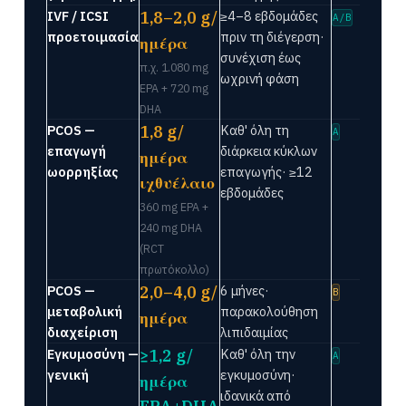
IVF / ICSI
1,8–2,0 g/
≥4–8 εβδομάδες
A/B
προετοιμασία
πριν τη διέγερση·
ημέρα
συνέχιση έως
π.χ. 1.080 mg
ωχρινή φάση
EPA + 720 mg
DHA
PCOS —
1,8 g/
Καθ' όλη τη
A
επαγωγή
διάρκεια κύκλων
ημέρα
ωορρηξίας
επαγωγής· ≥12
ιχθυέλαιο
εβδομάδες
360 mg EPA +
240 mg DHA
(RCT
πρωτόκολλο)
PCOS —
2,0–4,0 g/
6 μήνες·
B
μεταβολική
παρακολούθηση
ημέρα
διαχείριση
λιπιδαιμίας
Εγκυμοσύνη —
≥1,2 g/
Καθ' όλη την
A
γενική
εγκυμοσύνη·
ημέρα
ιδανικά από