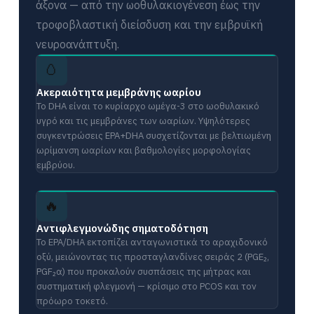
άξονα — από την ωοθυλακιογένεση έως την
τροφοβλαστική διείσδυση και την εμβρυϊκή
νευροανάπτυξη.
🥚
Ακεραιότητα μεμβράνης ωαρίου
Το DHA είναι το κυρίαρχο ωμέγα-3 στο ωοθυλακικό
υγρό και τις μεμβράνες των ωαρίων. Υψηλότερες
συγκεντρώσεις EPA+DHA συσχετίζονται με βελτιωμένη
ωρίμανση ωαρίων και βαθμολογίες μορφολογίας
εμβρύου.
🔥
Αντιφλεγμονώδης σηματοδότηση
Το EPA/DHA εκτοπίζει ανταγωνιστικά το αραχιδονικό
οξύ, μειώνοντας τις προσταγλανδίνες σειράς 2 (PGE₂,
PGF₂α) που προκαλούν συσπάσεις της μήτρας και
συστηματική φλεγμονή — κρίσιμο στο PCOS και τον
πρόωρο τοκετό.