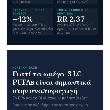
2017· n=100)
Steinberg et al., 2023)
ΚΊΝΔΥΝΟΣ ΠΡΌΩΡΟΥ
ΖΏΝΤΑ ΓΈΝΝΗΣΗ VS
ΤΟΚΕΤΟΎ
ΟΡΟΎ DHA
−42%
RR 2.37
Μείωση πρώιμου PTB σε
Ανά 1% αύξηση EPA+DHA
γυναίκες με χαμηλά επίπεδα
ορού — ART cohort (Chiu et
DHA (EARTH cohort)
al., 2018)
ΜΟΡΙΑΚΉ ΒΆΣΗ
Γιατί τα ωμέγα-3 LC-
PUFAs είναι σημαντικά
στην αναπαραγωγή
Το EPA και το DHA ασκούν πολυεπίπεδες
δράσεις σε ολόκληρο τον αναπαραγωγικό