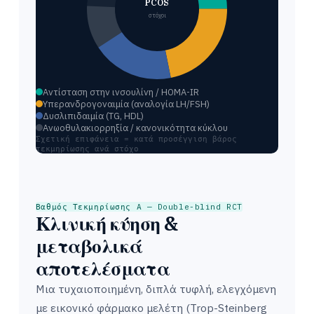
PCOS
στόχοι
Αντίσταση στην ινσουλίνη / HOMA-IR
Υπερανδρογοναιμία (αναλογία LH/FSH)
Δυσλιπιδαιμία (TG, HDL)
Ανωοθυλακιορρηξία / κανονικότητα κύκλου
Σχετική επιφάνεια = κατά προσέγγιση βάρος
τεκμηρίωσης ανά στόχο
Βαθμός Τεκμηρίωσης A — Double-blind RCT
Κλινική κύηση &
μεταβολικά
αποτελέσματα
Μια τυχαιοποιημένη, διπλά τυφλή, ελεγχόμενη
με εικονικό φάρμακο μελέτη (Trop-Steinberg