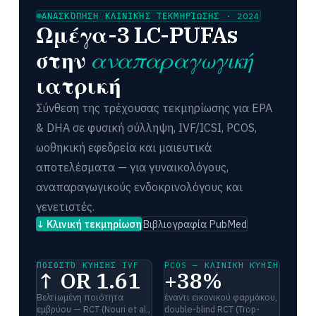
ΑΝΑΣΚΌΠΗΣΗ ΚΛΙΝΙΚΉΣ ΤΕΚΜΗΡΊΩΣΗΣ · 2024
Ωμέγα-3 LC-PUFAs
στην
αναπαραγωγική
ιατρική
Σύνθεση της τρέχουσας τεκμηρίωσης για EPA
& DHA σε φυσική σύλληψη, IVF/ICSI, PCOS,
ωοθηκική εφεδρεία και μαιευτικά
αποτελέσματα — για γυναικολόγους,
αναπαραγωγικούς ενδοκρινολόγους και
γενετιστές.
↓ Κλινική τεκμηρίωση
Βιβλιογραφία PubMed
ΠΟΣΟΣΤΌ ΚΎΗΣΗΣ IVF
PCOS — ΚΛΙΝΙΚΉ ΚΎΗΣΗ
↑ OR 1.61
+38%
Βελτιωμένη ποιότητα
έναντι εικονικού φαρμάκου,
εμβρύου — RCT (Nouri et al.,
double-blind RCT (Trop-