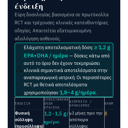
ένδειξη
Εύρη δοσολογίας βασισμένα σε πρωτόκολλα
RCT και τρέχουσες κλινικές κατευθυντήριες
οδηγίες. Απαιτείται εξατομικευμένη
αξιολόγηση ασθενούς.
≥ 1,2 g
Ελάχιστη αποτελεσματική δόση:
EPA+DHA / ημέρα
— δόσεις κάτω από
αυτό το όριο δεν έχουν τεκμηριώσει
⚠️
κλινικά σημαντικά αποτελέσματα στην
αναπαραγωγική ιατρική. Οι περισσότερες
RCT με θετικά αποτελέσματα
1,8–4 g/ημέρα
χρησιμοποίησαν
.
ΣΥΝΙΣΤΏΜΕΝΗ
ΔΙΆΡΚΕΙΑ /
ΈΝΔΕΙΞΗ
ΔΌΣΗ
ΒΑΘΜΌΣ
ΧΡΟΝΙΣΜΌΣ
EPA+DHA
Φυσική
1,2–1,5 g/
≥3 μήνες πριν την
B
σύλληψη
απόπειρα
ημέρα
(προσύλληψη)
σύλληψης