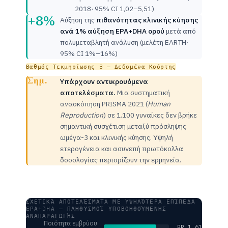
2018· 95% CI 1,02–5,51)
+8%
Αύξηση της
πιθανότητας κλινικής κύησης
ανά 1% αύξηση EPA+DHA ορού
μετά από
πολυμεταβλητή ανάλυση (μελέτη EARTH·
95% CI 1%–16%)
Βαθμός Τεκμηρίωσης B — Δεδομένα Κοόρτης
Σημ.
Υπάρχουν αντικρουόμενα
αποτελέσματα.
Μια συστηματική
ανασκόπηση PRISMA 2021 (
Human
Reproduction
) σε 1.100 γυναίκες δεν βρήκε
σημαντική συσχέτιση μεταξύ πρόσληψης
ωμέγα-3 και κλινικής κύησης. Υψηλή
ετερογένεια και ασυνεπή πρωτόκολλα
δοσολογίας περιορίζουν την ερμηνεία.
ΣΧΕΤΙΚΆ ΑΠΟΤΕΛΈΣΜΑΤΑ ΜΕ ΥΨΗΛΌΤΕΡΑ ΕΠΊΠΕΔΑ
EPA+DHA — ΠΛΗΘΥΣΜΟΊ ΥΠΟΒΟΗΘΟΎΜΕΝΗΣ
ΑΝΑΠΑΡΑΓΩΓΉΣ
Ποιότητα εμβρύου
RR 1.61