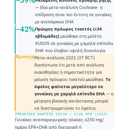
−59%
Μειωμένος κίνδυνος πρόωρης ρήξης
— ίδια μετα-ανάλυση Cochrane· η
επίδραση είναι πιο έντονη σε γυναίκες
με ανεπάρκεια DHA
−42%
Πρώιμος πρόωρος τοκετός (<34
εβδομάδες)
μειώθηκε στη μελέτη
KUDOS σε γυναίκες με χαμηλά επίπεδα
DHA που έλαβαν υψηλή δοσολογία
Προσοχή
Μετα-ανάλυση 2021 (37 RCT)
διαπίστωσε ότι μετά από ανάλυση
ευαισθησίας η σημαντικότητα για
μείωση πρόωρου τοκετού μειώθηκε.
Το
όφελος φαίνεται μεγαλύτερο σε
γυναίκες με χαμηλά επίπεδα DHA
— η
μέτρηση βασικής κατάστασης μπορεί
να διαστρωματώσει το όφελος.
ΤΡΈΧΟΥΣΕΣ ΟΔΗΓΊΕΣ EBCOG / AJOG MFM (2024)
Γυναίκες αναπαραγωγικής ηλικίας: ≥250 mg/
ημέρα EPA+DHA από διατροφή ή