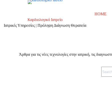
Skip
to
content
HOME
Καρδιολογικό Ιατρείο
Ιατρικές Υπηρεσίες | Πρόληψη Διάγνωση Θεραπεία
Άρθρα για τις νέες τεχνολογίες στην ιατρική, τις διαγνωσ
No
results