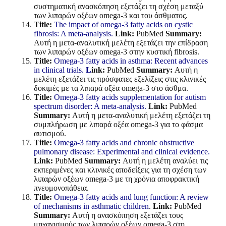
συστηματική ανασκόπηση εξετάζει τη σχέση μεταξύ
των λιπαρών οξέων omega-3 και του άσθματος.
Title:
The impact of omega-3 fatty acids on cystic
fibrosis: A meta-analysis.
Link:
PubMed
Summary:
Αυτή η μετα-αναλυτική μελέτη εξετάζει την επίδραση
των λιπαρών οξέων omega-3 στην κυστική fibrosis.
Title:
Omega-3 fatty acids in asthma: Recent advances
in clinical trials.
L
ink:
PubMed
Summary:
Αυτή η
μελέτη εξετάζει τις πρόσφατες εξελίξεις στις κλινικές
δοκιμές με τα λιπαρά οξέα omega-3 στο άσθμα.
Title:
Omega-3 fatty acids supplementation for autism
spectrum disorder: A meta-analysis.
Link:
PubMed
Summary:
Αυτή η μετα-αναλυτική μελέτη εξετάζει τη
συμπλήρωση με λιπαρά οξέα omega-3 για το φάσμα
αυτισμού.
Title:
Omega-3 fatty acids and chronic obstructive
pulmonary disease: Experimental and clinical evidence.
Link:
PubMed
Summary:
Αυτή η μελέτη αναλύει τις
εκπεριμένες και κλινικές αποδείξεις για τη σχέση των
λιπαρών οξέων omega-3 με τη χρόνια αποφρακτική
πνευμονοπάθεια.
Title:
Omega-3 fatty acids and lung function: A review
of mechanisms in asthmatic children
.
Link:
PubMed
Summary:
Αυτή η ανασκόπηση εξετάζει τους
μηχανισμούς των λιπαρών οξέων omega-3 στη