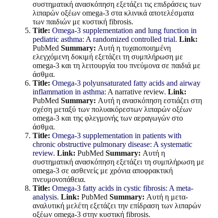
συστηματική ανασκόπηση εξετάζει τις επιδράσεις των
λιπαρών οξέων omega-3 στα κλινικά αποτελέσματα
των παιδιών με κυστική fibrosis.
Title:
Omega-3 supplementation and lung function in
pediatric asthma: A randomized controlled trial.
Link:
PubMed
Summary:
Αυτή η τυχαιοποιημένη
ελεγχόμενη δοκιμή εξετάζει τη συμπλήρωση με
omega-3 και τη λειτουργία του πνεύμονα σε παιδιά με
άσθμα.
Title:
Omega-3 polyunsaturated fatty acids and airway
inflammation in asthma:
A narrative review.
Link:
PubMed
Summary:
Αυτή η ανασκόπηση εστιάζει στη
σχέση μεταξύ των πολυακόρεστων λιπαρών οξέων
omega-3 και της φλεγμονής των αεραγωγών στο
άσθμα.
Title:
Omega-3 supplementation in patients with
chronic obstructive pulmonary disease: A systematic
review.
Link:
PubMed
Summary:
Αυτή η
συστηματική ανασκόπηση εξετάζει τη συμπλήρωση με
omega-3 σε ασθενείς με χρόνια αποφρακτική
πνευμονοπάθεια.
Title:
Omega-3 fatty acids in cystic fibrosis: A meta-
analysis
.
Link:
PubMed
Summary:
Αυτή η μετα-
αναλυτική μελέτη εξετάζει την επίδραση των λιπαρών
οξέων omega-3 στην κυστική fibrosis.