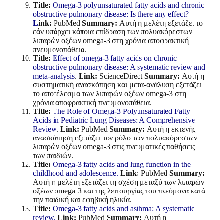
Title:
Omega-3 polyunsaturated fatty acids and chronic
obstructive pulmonary disease: Is there any effect?
L
ink:
PubMed
Summary:
Αυτή η μελέτη εξετάζει το
εάν υπάρχει κάποια επίδραση των πολυακόρεστων
λιπαρών οξέων omega-3 στη χρόνια αποφρακτική
πνευμονοπάθεια.
Title:
Effect of omega-3 fatty acids on chronic
obstructive pulmonary disease: A systematic review and
meta-analysis
.
Link:
ScienceDirect
Summary:
Αυτή η
συστηματική ανασκόπηση και μετα-ανάλυση εξετάζει
το αποτέλεσμα των λιπαρών οξέων omega-3 στη
χρόνια αποφρακτική πνευμονοπάθεια.
Title:
The Role of Omega-3 Polyunsaturated Fatty
Acids in Pediatric Lung Diseases: A Comprehensive
Review
.
Link:
PubMed
Summary:
Αυτή η εκτενής
ανασκόπηση εξετάζει τον ρόλο των πολυακόρεστων
λιπαρών οξέων omega-3 στις πνευματικές παθήσεις
των παιδιών.
Title:
Omega-3 fatty acids and lung function in the
childhood and adolescence.
Link:
PubMed
Summary:
Αυτή η μελέτη εξετάζει τη σχέση μεταξύ των λιπαρών
οξέων omega-3 και της λειτουργίας του πνεύμονα κατά
την παιδική και εφηβική ηλικία.
Title:
Omega-3 fatty acids and asthma: A systematic
review.
Link:
PubMed
Summary:
Αυτή η