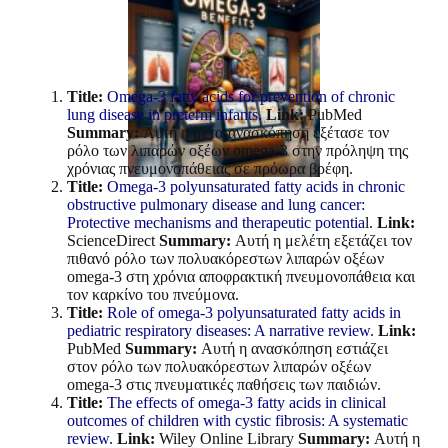
Title:
Omega-3 fatty acids for prevention of chronic
lung disease in preterm infants.
Link:
PubMed
Summary:
Αυτή η μετα-ανασκόπηση εξέτασε τον
ρόλο των λιπαρών οξέων omega-3 στην πρόληψη της
χρόνιας πνευμονοπάθειας σε πρόωρα βρέφη.
Title:
Omega-3 polyunsaturated fatty acids in chronic
obstructive pulmonary disease and lung cancer:
Protective mechanisms and therapeutic potentia
l.
Link:
ScienceDirect
Summary:
Αυτή η μελέτη εξετάζει τον
πιθανό ρόλο των πολυακόρεστων λιπαρών οξέων
omega-3 στη χρόνια αποφρακτική πνευμονοπάθεια και
τον καρκίνο του πνεύμονα.
Title:
Role of omega-3 polyunsaturated fatty acids in
pediatric respiratory diseases: A narrative review
.
Link:
PubMed
Summary:
Αυτή η ανασκόπηση εστιάζει
στον ρόλο των πολυακόρεστων λιπαρών οξέων
omega-3 στις πνευματικές παθήσεις των παιδιών.
Title:
The effects of omega-3 fatty acids in clinical
outcomes of children with cystic fibrosis: A systematic
review.
Link:
Wiley Online Library
Summary:
Αυτή η