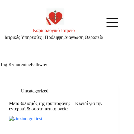
Skip
to
content
Καρδιολογικό Ιατρείο
Ιατρικές Υπηρεσίες | Πρόληψη Διάγνωση Θεραπεία
Tag
KynureninePathway
Uncategorized
Μεταβολισμός της τρυπτοφάνης – Κλειδί για την
εντερική & συστηματική υγεία