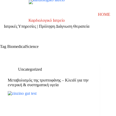
Skip
to
content
HOME
Καρδιολογικό Ιατρείο
Ιατρικές Υπηρεσίες | Πρόληψη Διάγνωση Θεραπεία
Tag
BiomedicalScience
Uncategorized
Μεταβολισμός της τρυπτοφάνης – Κλειδί για την
εντερική & συστηματική υγεία