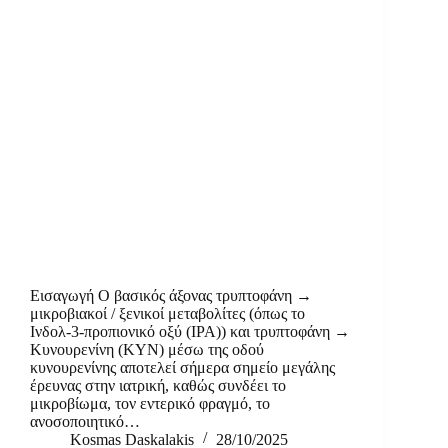
Εισαγωγή Ο βασικός άξονας τρυπτοφάνη →
μικροβιακοί / ξενικοί μεταβολίτες (όπως το
Ινδολ‑3‑προπιονικό οξύ (IPA)) και τρυπτοφάνη →
Κυνουρενίνη (KYN) μέσω της οδού
κυνουρενίνης αποτελεί σήμερα σημείο μεγάλης
έρευνας στην ιατρική, καθώς συνδέει το
μικροβίωμα, τον εντερικό φραγμό, το
ανοσοποιητικό…
Kosmas Daskalakis
28/10/2025